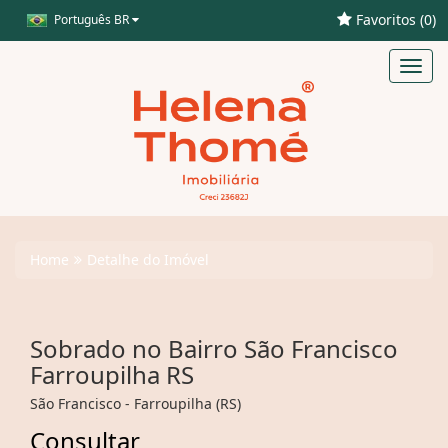
Favoritos (
0
)
Português BR
Toggl
navig
Home
Detalhe do Imóvel
Sobrado no Bairro São Francisco
Farroupilha RS
São Francisco - Farroupilha (RS)
Consultar