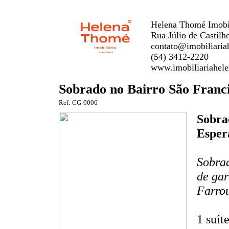
Helena Thomé Imobil
Rua Júlio de Castilh
contato@imobiliaria
(54) 3412-2220
www.imobiliariahele
Sobrado no Bairro São Franc
Ref: CG-0006
Sobra
Esper
Sobrad
de gar
Farrou
1 suít