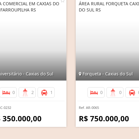
A COMERCIAL EM CAXIAS DO
ÁREA RURAL FORQUETA CAX
 FARROUPILHA RS
DO SUL RS
versitário - Caxias do Sul
Forqueta - Caxias do Sul
0
2
1
0
0
SC-0232
Ref. AR-0065
 350.000,00
R$ 750.000,00