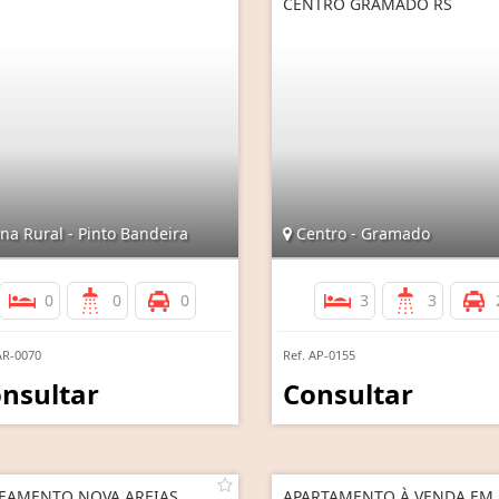
CENTRO GRAMADO RS
na Rural - Pinto Bandeira
Centro - Gramado
0
0
0
3
3
AR-0070
Ref. AP-0155
nsultar
Consultar
EAMENTO NOVA AREIAS
APARTAMENTO À VENDA EM