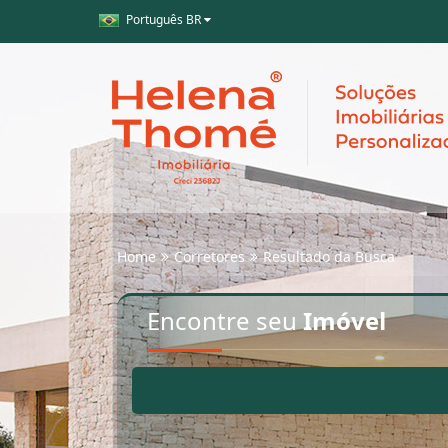
Português BR
Home
Corretores
Resultado da Busca
Encontre seu
Imóvel