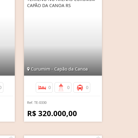
CAPÃO DA CANOA RS
Curumim - Capão da Canoa
0
0
0
0
Ref. TE-0330
R$ 320.000,00