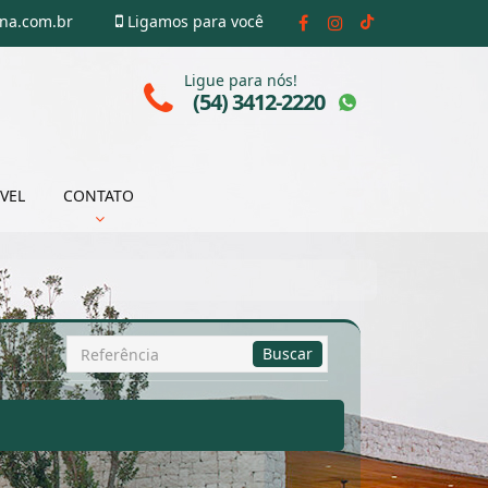
ena.com.br
Ligamos para você
Ligue para nós!
(54) 3412-2220
VEL
CONTATO
Busca
Buscar
por
Referência