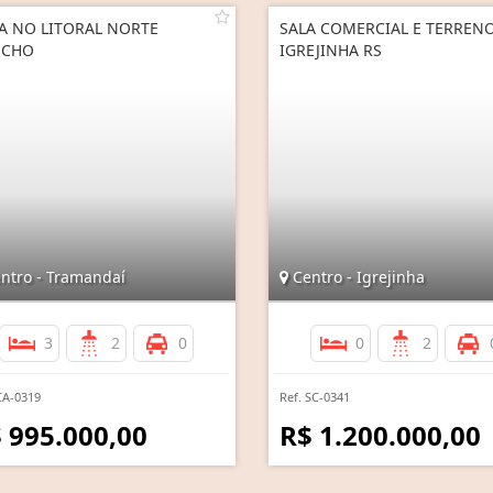
A NO LITORAL NORTE
SALA COMERCIAL E TERREN
ÚCHO
IGREJINHA RS
ntro - Tramandaí
Centro - Igrejinha
3
2
0
0
2
CA-0319
Ref. SC-0341
 995.000,00
R$ 1.200.000,00