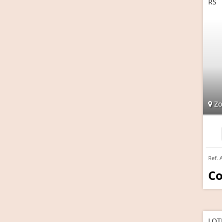
RS
Zo
Ref. 
Co
LOT