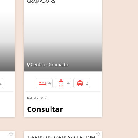
GRAMADO RS
Centro - Gramado
2
4
4
2
Ref. AP-0156
Consultar
TERRENO NO ARENAS CURUMIM