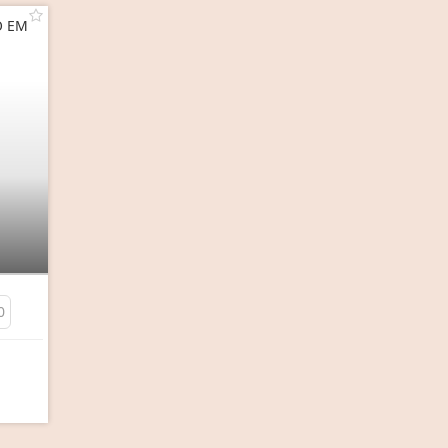
O EM
0