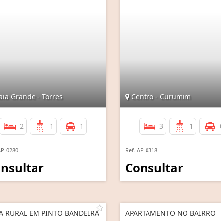
aia Grande - Torres
Centro - Curumim
2
1
1
3
1
AP-0280
Ref. AP-0318
nsultar
Consultar
A RURAL EM PINTO BANDEIRA
APARTAMENTO NO BAIRRO