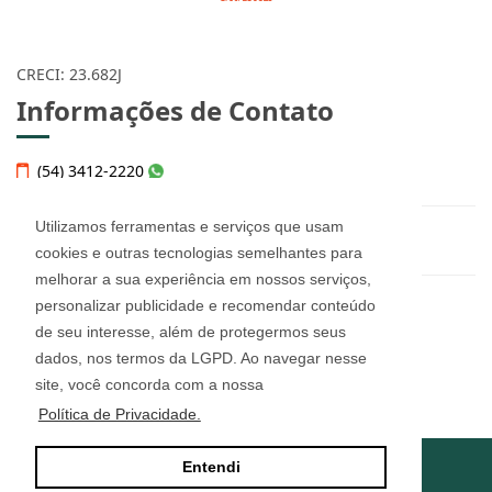
CRECI: 23.682J
Informações de Contato
(54) 3412-2220
Utilizamos ferramentas e serviços que usam
helena@imobiliariahelena.com.br
cookies e outras tecnologias semelhantes para
melhorar a sua experiência em nossos serviços,
personalizar publicidade e recomendar conteúdo
Helena Thomé Imobiliária - 23.682J
de seu interesse, além de protegermos seus
Rua Júlio de Castilhos, n° 455, sala 12
Bairro Imigrante - Farroupilha/RS
dados, nos termos da LGPD. Ao navegar nesse
CEP: 95180-160
site, você concorda com a nossa
Política de Privacidade.
Entendi
Site desenvolvido por
ImóvelOffice
© - Todos os direitos reservados