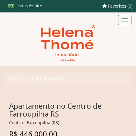
Favoritos (
0
)
Português BR
Toggl
navig
Home
Detalhe do Imóvel
Apartamento no Centro de
Farroupilha RS
Centro - Farroupilha (RS)
R$ 446.000,00