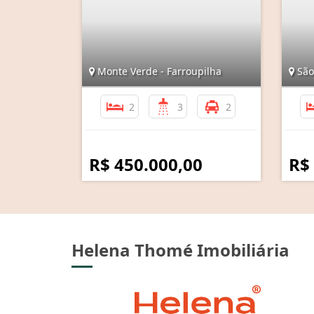
Monte Verde - Farroupilha
São 
2
3
2
R$ 450.000,00
R$
Helena Thomé Imobiliária