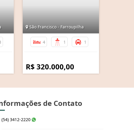
a
São Francisco - Farroupilha
3
4
1
1
R$ 320.000,00
nformações de Contato
(54) 3412-2220