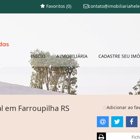
Favoritos (
0
)
contato@imobiliariahel
INÍCIO
A IMOBILIÁRIA
CADASTRE SEU IMÓ
l em Farroupilha RS
Adicionar ao fav
Fich