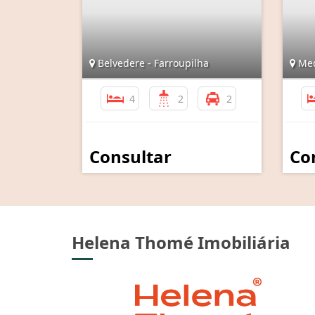
Belvedere - Farroupilha
Med
4
2
2
Consultar
Co
Helena Thomé Imobiliária