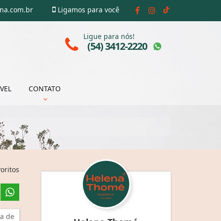
ena.com.br
Ligamos para você
Ligue para nós!
(54) 3412-2220
VEL
CONTATO
oritos
a de