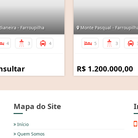
ianeira - Farroupilha
Monte Pasqual - Farroupilh
4
3
4
5
3
nsultar
R$ 1.200.000,00
Mapa do Site
I
Início
Quem Somos