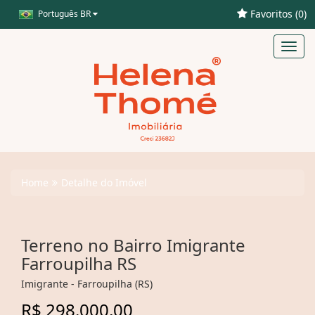
Favoritos (
0
)
Português BR
Toggl
navig
Home
Detalhe do Imóvel
Terreno no Bairro Imigrante
Farroupilha RS
Imigrante - Farroupilha (RS)
R$ 298.000,00