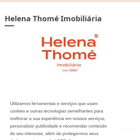
Helena Thomé Imobiliária
CRECI: 23.682J
Informações de Contato
Utilizamos ferramentas e serviços que usam
cookies e outras tecnologias semelhantes para
melhorar a sua experiência em nossos serviços,
(54) 3412-2220
personalizar publicidade e recomendar conteúdo
de seu interesse, além de protegermos seus
helena@imobiliariahelena.com.br