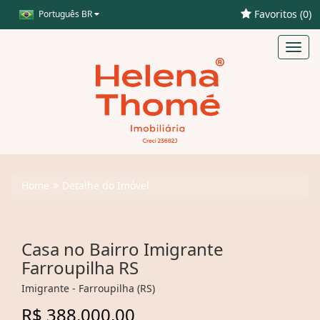
Favoritos (
0
)
Português BR
Toggl
navig
Home
Detalhe do Imóvel
Casa no Bairro Imigrante
Farroupilha RS
Imigrante - Farroupilha (RS)
R$ 388.000,00