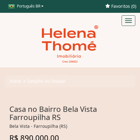
Favoritos (
0
)
Português BR
Toggl
navig
Home
Detalhe do Imóvel
Casa no Bairro Bela Vista
Farroupilha RS
Bela Vista - Farroupilha (RS)
R$ 890.000,00