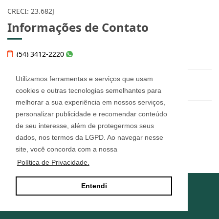
CRECI: 23.682J
Informações de Contato
(54) 3412-2220
Utilizamos ferramentas e serviços que usam
helena@imobiliariahelena.com.br
cookies e outras tecnologias semelhantes para
melhorar a sua experiência em nossos serviços,
personalizar publicidade e recomendar conteúdo
Helena Thomé Imobiliária - 23.682J
de seu interesse, além de protegermos seus
Rua Júlio de Castilhos, n° 455, sala 12
Bairro Imigrante - Farroupilha/RS
dados, nos termos da LGPD. Ao navegar nesse
CEP: 95180-160
site, você concorda com a nossa
Política de Privacidade.
Entendi
Site desenvolvido por
ImóvelOffice
© - Todos os direitos reservados