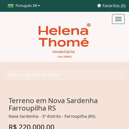
Favoritos (
0
)
Português BR
Toggl
navig
Home
Detalhe do Imóvel
Terreno em Nova Sardenha
Farroupilha RS
Nova Sardenha - 3º distrito - Farroupilha (RS)
R$ 220.000,00