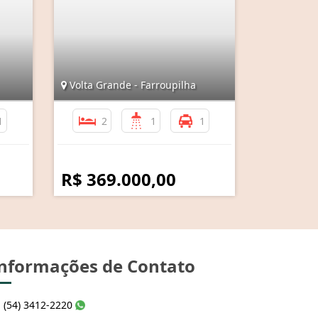
Volta Grande - Farroupilha
1
2
1
1
R$ 369.000,00
nformações de Contato
(54) 3412-2220