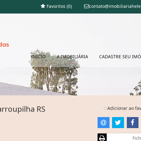
Favoritos (
0
)
contato@imobiliariahel
INÍCIO
A IMOBILIÁRIA
CADASTRE SEU IMÓ
rroupilha RS
Adicionar ao fav
Fich