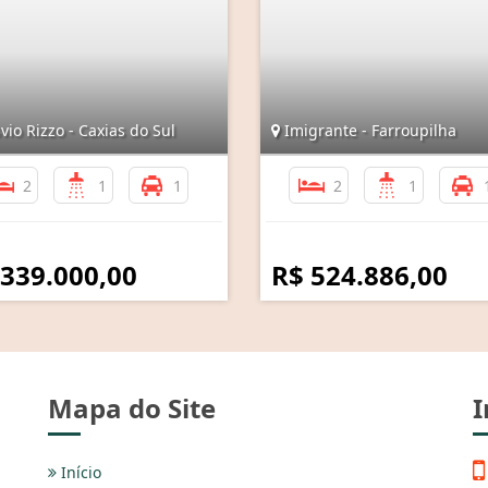
io Rizzo - Caxias do Sul
Imigrante - Farroupilha
2
1
1
2
1
 339.000,00
R$ 524.886,00
Mapa do Site
I
Início