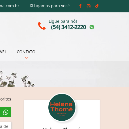
ena.com.br
Ligamos para você
Ligue para nós!
(54) 3412-2220
VEL
CONTATO
oritos
a de