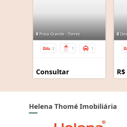
Praia Grande - Torres
Desv
2
1
1
Consultar
R$
Helena Thomé Imobiliária