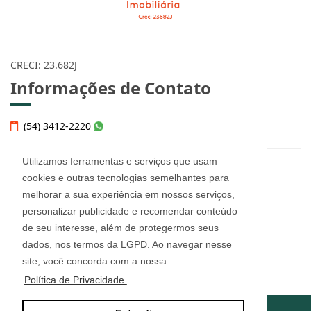
CRECI: 23.682J
Informações de Contato
(54) 3412-2220
Utilizamos ferramentas e serviços que usam
helena@imobiliariahelena.com.br
cookies e outras tecnologias semelhantes para
melhorar a sua experiência em nossos serviços,
personalizar publicidade e recomendar conteúdo
Helena Thomé Imobiliária - 23.682J
de seu interesse, além de protegermos seus
Rua Júlio de Castilhos, n° 455, sala 12
Bairro Imigrante - Farroupilha/RS
dados, nos termos da LGPD. Ao navegar nesse
CEP: 95180-160
site, você concorda com a nossa
Política de Privacidade.