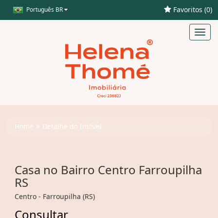
Favoritos (
0
)
Português BR
Toggl
navig
Home
Detalhe do Imóvel
Casa no Bairro Centro Farroupilha
RS
Centro - Farroupilha (RS)
Consultar