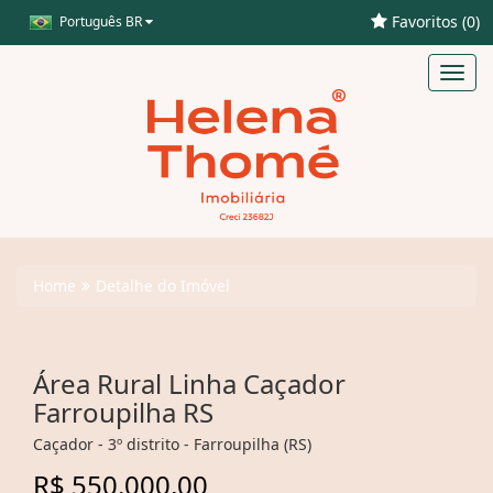
Favoritos (
0
)
Português BR
Toggl
navig
Home
Detalhe do Imóvel
Área Rural Linha Caçador
Farroupilha RS
Caçador - 3º distrito - Farroupilha (RS)
R$ 550.000,00