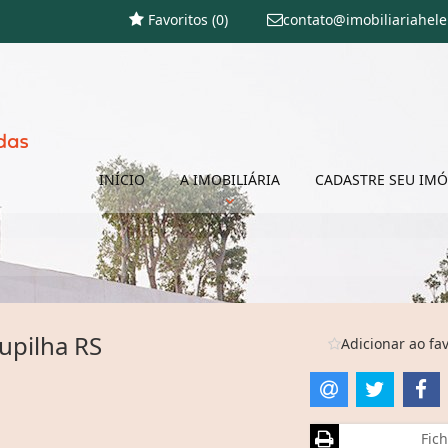
Favoritos (
0
)
contato@imobiliariahel
INÍCIO
A IMOBILIÁRIA
CADASTRE SEU IMÓ
upilha RS
Adicionar ao fav
Fich