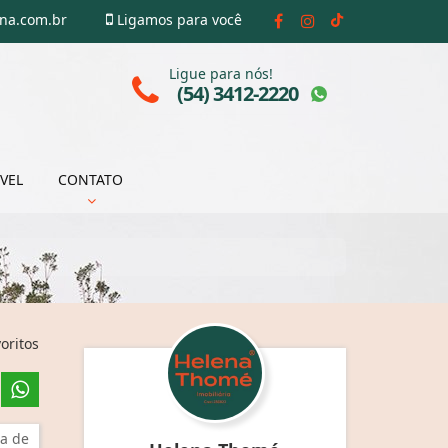
ena.com.br
Ligamos para você
Ligue para nós!
(54) 3412-2220
VEL
CONTATO
oritos
a de