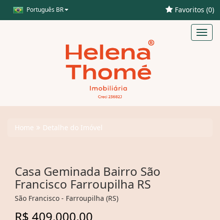
Favoritos (
0
)
Português BR
Toggl
navig
Home
Detalhe do Imóvel
Casa Geminada Bairro São
Francisco Farroupilha RS
São Francisco - Farroupilha (RS)
R$ 409.000,00