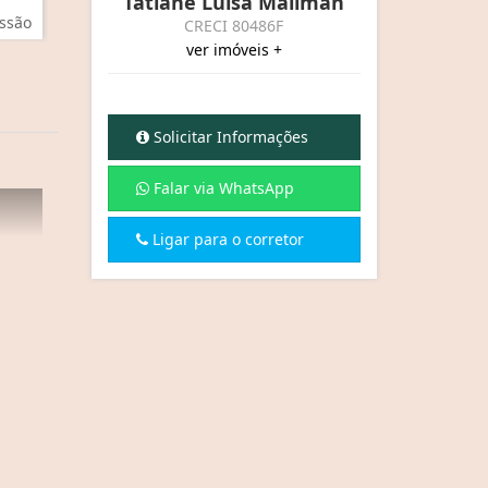
Tatiane Luisa Mallman
ssão
CRECI 80486F
ver imóveis +
Solicitar Informações
Falar via WhatsApp
Ligar para o corretor