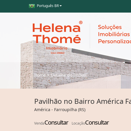
Português BR
Home
Detalhe do Imóvel
Pavilhão no Bairro América F
América - Farroupilha (RS)
Consultar
Consultar
Venda
Locação