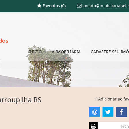
Favoritos (
0
)
contato@imobiliariahel
INÍCIO
A IMOBILIÁRIA
CADASTRE SEU IMÓ
arroupilha RS
Adicionar ao fav
Fich