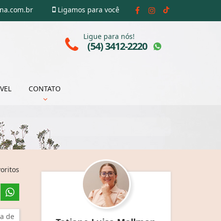
ena.com.br
Ligamos para você
Ligue para nós!
(54) 3412-2220
VEL
CONTATO
oritos
a de