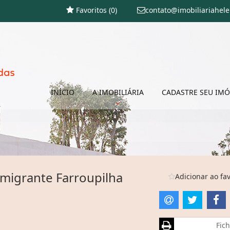
Favoritos (
0
)
contato@imobiliariahel
INÍCIO
A IMOBILIÁRIA
CADASTRE SEU IMÓ
Imigrante Farroupilha
Adicionar ao fav
Fich