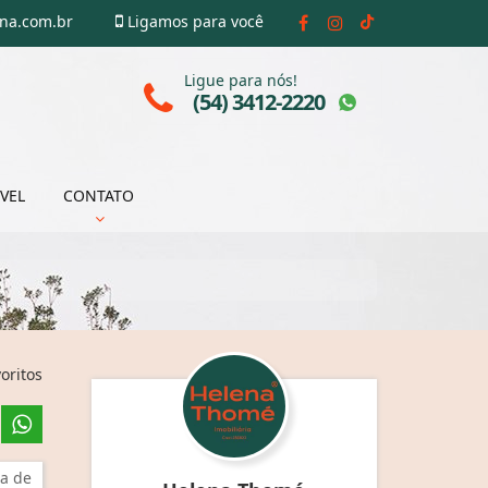
ena.com.br
Ligamos para você
Ligue para nós!
(54) 3412-2220
VEL
CONTATO
oritos
a de