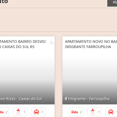
nto
Ab
TAMENTO BAIRRO DESVIO
APARTAMENTO NOVO NO BA
O CAXIAS DO SUL RS
IMIGRANTE FARROUPILHA
io Rizzo - Caxias do Sul
Imigrante - Farroupilha
2
1
1
2
1