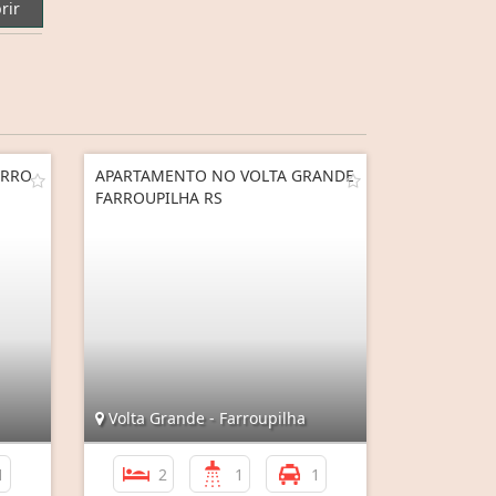
rir
IRRO
APARTAMENTO NO VOLTA GRANDE
FARROUPILHA RS
Volta Grande - Farroupilha
1
2
1
1