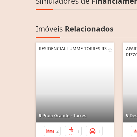
Simuladores de
Financiame
Imóveis
Relacionados
RESIDENCIAL LUMME TORRES RS
APAR
RIZZ
Praia Grande - Torres
Desv
2
1
1