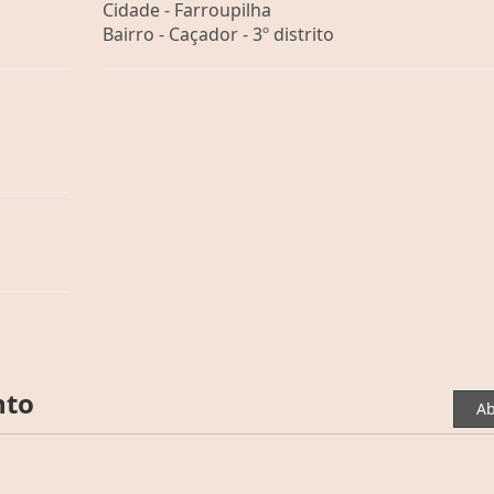
Cidade -
Farroupilha
Bairro -
Caçador - 3º distrito
nto
Ab