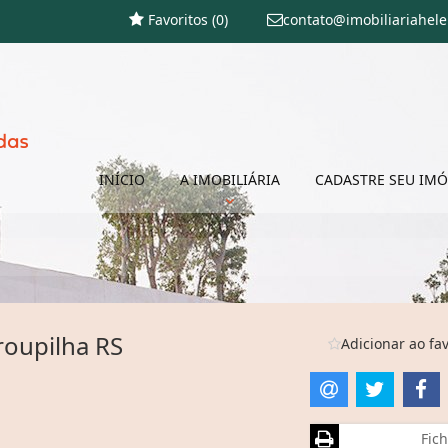
Favoritos (
0
)
contato@imobiliariahel
INÍCIO
A IMOBILIÁRIA
CADASTRE SEU IMÓ
roupilha RS
Adicionar ao fav
Fich