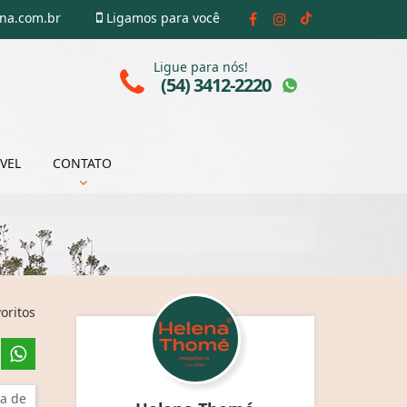
ena.com.br
Ligamos para você
Ligue para nós!
(54) 3412-2220
VEL
CONTATO
oritos
a de