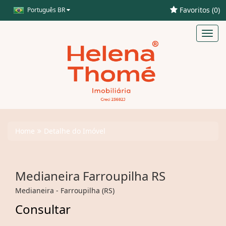
Favoritos (
0
)
Português BR
Toggl
navig
Home
Detalhe do Imóvel
Medianeira Farroupilha RS
Medianeira - Farroupilha (RS)
Consultar