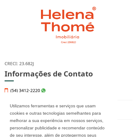
CRECI: 23.682J
Informações de Contato
(54) 3412-2220
Utilizamos ferramentas e serviços que usam
helena@imobiliariahelena.com.br
cookies e outras tecnologias semelhantes para
melhorar a sua experiência em nossos serviços,
personalizar publicidade e recomendar conteúdo
Helena Thomé Imobiliária - 23.682J
de seu interesse, além de protegermos seus
Rua Júlio de Castilhos, n° 455, sala 12