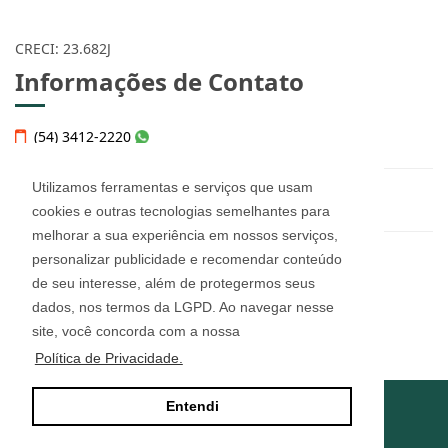
CRECI: 23.682J
Informações de Contato
(54) 3412-2220
Utilizamos ferramentas e serviços que usam
helena@imobiliariahelena.com.br
cookies e outras tecnologias semelhantes para
melhorar a sua experiência em nossos serviços,
personalizar publicidade e recomendar conteúdo
Helena Thomé Imobiliária - 23.682J
de seu interesse, além de protegermos seus
Rua Júlio de Castilhos, n° 455, sala 12
Bairro Imigrante - Farroupilha/RS
dados, nos termos da LGPD. Ao navegar nesse
CEP: 95180-160
site, você concorda com a nossa
Política de Privacidade.
Entendi
Site desenvolvido por
ImóvelOffice
© - Todos os direitos reservados