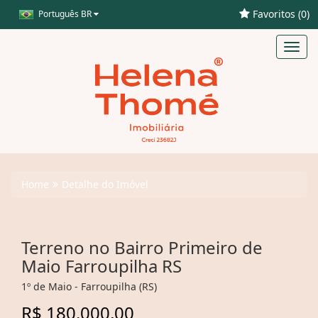
Favoritos (
0
)
Português BR
Toggl
navig
Home
Detalhe do Imóvel
Terreno no Bairro Primeiro de
Maio Farroupilha RS
1º de Maio - Farroupilha (RS)
R$ 180.000,00