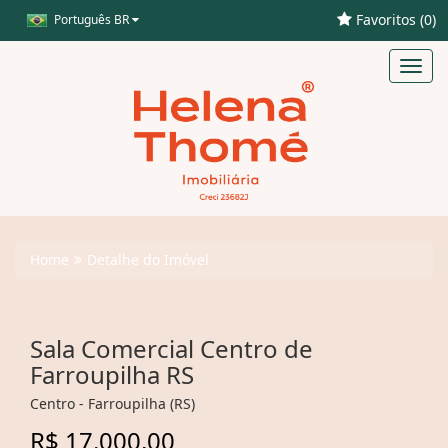
Favoritos (
0
)
Português BR
Toggl
navig
Home
Detalhe do Imóvel
Sala Comercial Centro de
Farroupilha RS
Centro - Farroupilha (RS)
R$ 17.000,00