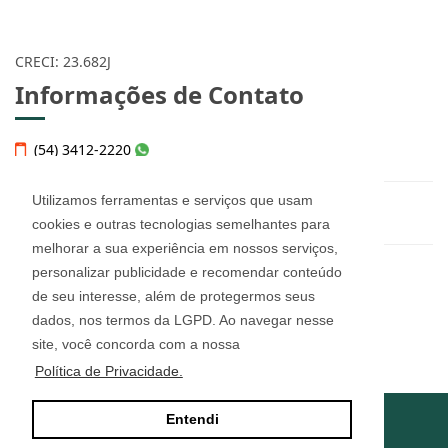
CRECI: 23.682J
Informações de Contato
(54) 3412-2220
Utilizamos ferramentas e serviços que usam
helena@imobiliariahelena.com.br
cookies e outras tecnologias semelhantes para
melhorar a sua experiência em nossos serviços,
personalizar publicidade e recomendar conteúdo
Helena Thomé Imobiliária - 23.682J
de seu interesse, além de protegermos seus
Rua Júlio de Castilhos, n° 455, sala 12
Bairro Imigrante - Farroupilha/RS
dados, nos termos da LGPD. Ao navegar nesse
CEP: 95180-160
site, você concorda com a nossa
Política de Privacidade.
Entendi
Site desenvolvido por
ImóvelOffice
© - Todos os direitos reservados