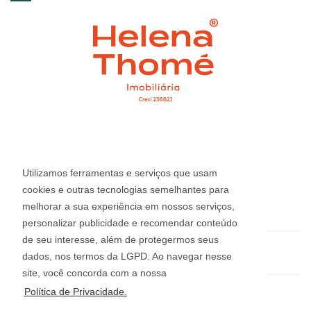
CRECI: 23.682J
Informações de Contato
Utilizamos ferramentas e serviços que usam
cookies e outras tecnologias semelhantes para
melhorar a sua experiência em nossos serviços,
(54) 3412-2220
personalizar publicidade e recomendar conteúdo
de seu interesse, além de protegermos seus
helena@imobiliariahelena.com.br
dados, nos termos da LGPD. Ao navegar nesse
site, você concorda com a nossa
Política de Privacidade.
Helena Thomé Imobiliária - 23.682J