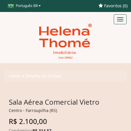
Favoritos (
0
)
Português BR
Toggl
navig
Home
Detalhe do Imóvel
Sala Aérea Comercial Vietro
Centro - Farroupilha (RS)
R$ 2.100,00
Condomínio
R$ 314,57