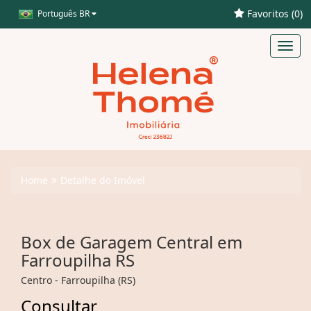
Favoritos (
0
)
Português BR
Toggl
navig
Home
Detalhe do Imóvel
Box de Garagem Central em
Farroupilha RS
Centro - Farroupilha (RS)
Consultar