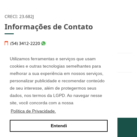
CRECI: 23.682J
Informações de Contato
(54) 3412-2220
Utilizamos ferramentas e serviços que usam
helena@imobiliariahelena.com.br
cookies e outras tecnologias semelhantes para
melhorar a sua experiência em nossos serviços,
personalizar publicidade e recomendar conteúdo
Helena Thomé Imobiliária - 23.682J
de seu interesse, além de protegermos seus
Rua Júlio de Castilhos, n° 455, sala 12
Bairro Imigrante - Farroupilha/RS
dados, nos termos da LGPD. Ao navegar nesse
CEP: 95180-160
site, você concorda com a nossa
Política de Privacidade.
Entendi
Site desenvolvido por
ImóvelOffice
© - Todos os direitos reservados