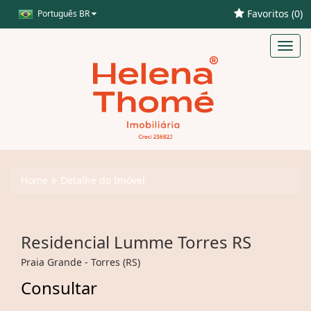
Favoritos (
0
)
Português BR
Toggl
navig
Home
Detalhe do Imóvel
Residencial Lumme Torres RS
Praia Grande - Torres (RS)
Consultar