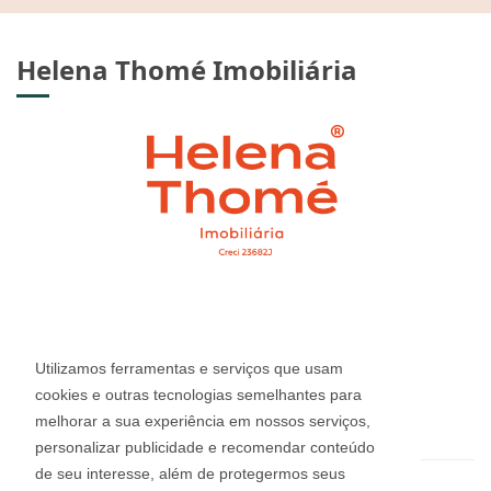
Helena Thomé Imobiliária
CRECI: 23.682J
Informações de Contato
Utilizamos ferramentas e serviços que usam
cookies e outras tecnologias semelhantes para
melhorar a sua experiência em nossos serviços,
(54) 3412-2220
personalizar publicidade e recomendar conteúdo
de seu interesse, além de protegermos seus