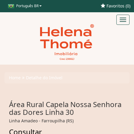
Favoritos (
0
)
Português BR
Toggl
navig
Home
Detalhe do Imóvel
Área Rural Capela Nossa Senhora
das Dores Linha 30
Linha Amadeo - Farroupilha (RS)
Consultar