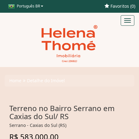
Favoritos (
0
)
Português BR
Toggl
navig
Home
Detalhe do Imóvel
Terreno no Bairro Serrano em
Caxias do Sul/ RS
Serrano - Caxias do Sul (RS)
R$ 583.000,00