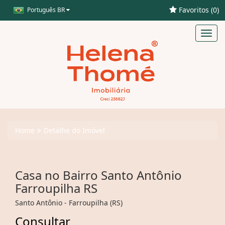
Favoritos (
0
)
Português BR
Toggl
navig
Home
Detalhe do Imóvel
Casa no Bairro Santo Antônio
Farroupilha RS
Santo Antônio - Farroupilha (RS)
Consultar