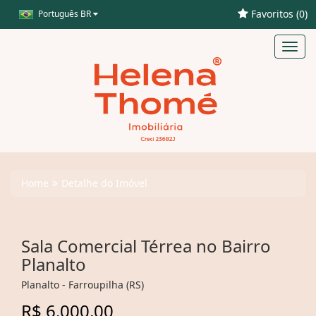
Favoritos (
0
)
Português BR
Toggl
navig
Home
Detalhe do Imóvel
Sala Comercial Térrea no Bairro
Planalto
Planalto - Farroupilha (RS)
R$ 6.000,00