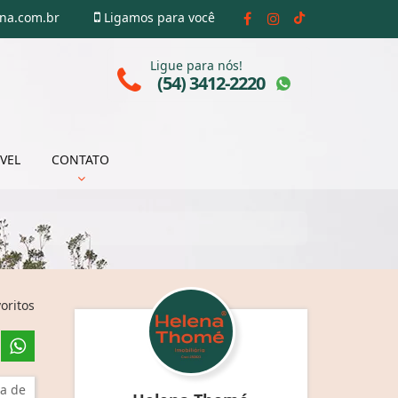
ena.com.br
Ligamos para você
Ligue para nós!
(54) 3412-2220
VEL
CONTATO
oritos
a de