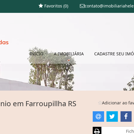
Favoritos (
0
)
contato@imobiliariahel
INÍCIO
A IMOBILIÁRIA
CADASTRE SEU IMÓ
nio em Farroupillha RS
Adicionar ao fav
Fich