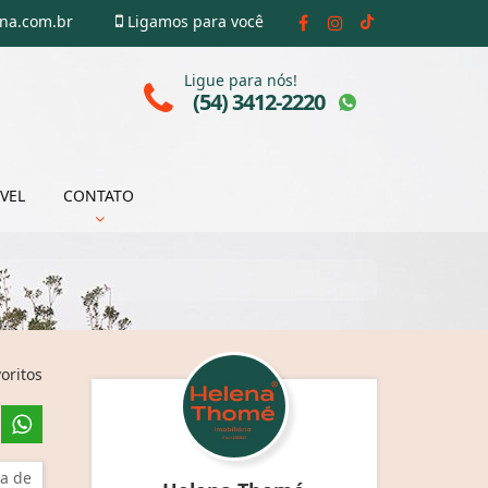
ena.com.br
Ligamos para você
Ligue para nós!
(54) 3412-2220
VEL
CONTATO
oritos
a de