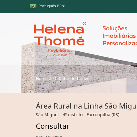
Português BR
Home
Detalhe do Imóvel
Área Rural na Linha São Migu
São Miguel - 4º distrito - Farroupilha (RS)
Consultar