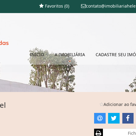
Favoritos (
0
)
contato@imobiliariahel
INÍCIO
A IMOBILIÁRIA
CADASTRE SEU IMÓ
el
Adicionar ao fav
Fich