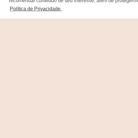
recomendar conteúdo de seu interesse, além de protegerm
Política de Privacidade.
Helena Thomé Imobiliária
CRECI: 23.682J
Quem Somos
Para nós da Helena Thomé Imobiliária há muito ma
do que negócios, existem sonhos, confiança e
profissionalismo. Sucesso se alcança quando se
constrói uma relação sólida com clientes, parceiros
co...