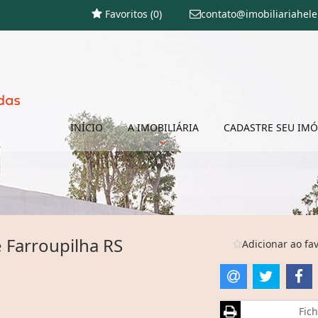
Favoritos (
0
)
contato@imobiliariahel
INÍCIO
A IMOBILIÁRIA
CADASTRE SEU IMÓ
 Farroupilha RS
Adicionar ao fav
Fich