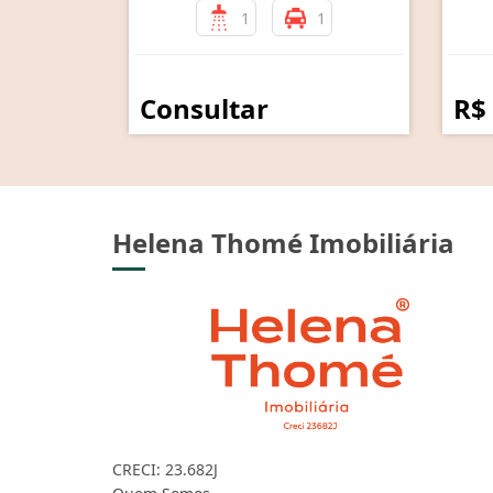
1
1
Consultar
R$
Helena Thomé Imobiliária
CRECI: 23.682J