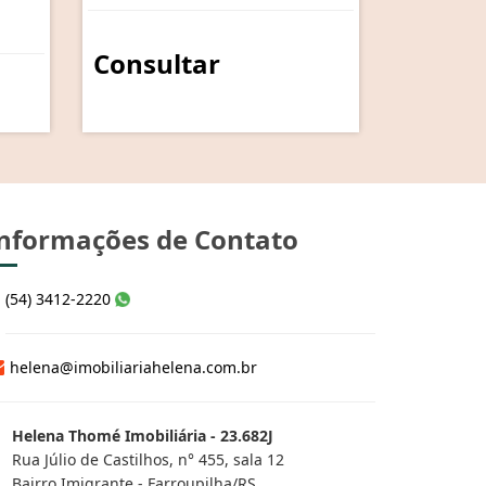
Consultar
nformações de Contato
(54) 3412-2220
helena@imobiliariahelena.com.br
Helena Thomé Imobiliária - 23.682J
Rua Júlio de Castilhos, n° 455, sala 12
Bairro Imigrante - Farroupilha/RS