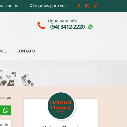
ena.com.br
Ligamos para você
Ligue para nós!
(54) 3412-2220
VEL
CONTATO
oritos
a de