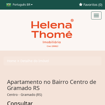
Favoritos (
0
)
Português BR
Toggl
navig
Home
Detalhe do Imóvel
Apartamento no Bairro Centro de
Gramado RS
Centro - Gramado (RS)
Consultar