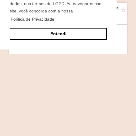
dados, nos termos da LGPD. Ao navegar nesse
APARTAMENTO BAIRRO LOURDES CAXIAS DO SUL RS
site, você concorda com a nossa
Lourdes - Caxias do Sul
Política de Privacidade.
3
1
1
Entendi
R$ 405.000,00
APARTAMENTO CENTRO FARROUPILHA RS
Centro - Farroupilha
3
1
1
R$ 420.000,00