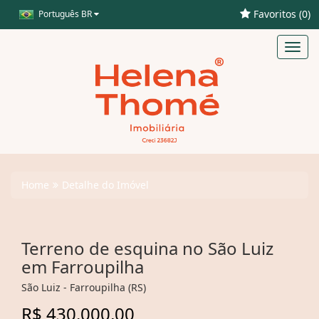
Favoritos (
0
)
Português BR
Toggl
navig
Home
Detalhe do Imóvel
Terreno de esquina no São Luiz
em Farroupilha
São Luiz - Farroupilha (RS)
R$ 430.000,00