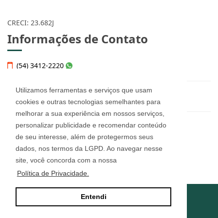
CRECI: 23.682J
Informações de Contato
(54) 3412-2220
Utilizamos ferramentas e serviços que usam
helena@imobiliariahelena.com.br
cookies e outras tecnologias semelhantes para
melhorar a sua experiência em nossos serviços,
personalizar publicidade e recomendar conteúdo
Helena Thomé Imobiliária - 23.682J
de seu interesse, além de protegermos seus
Rua Júlio de Castilhos, n° 455, sala 12
Bairro Imigrante - Farroupilha/RS
dados, nos termos da LGPD. Ao navegar nesse
CEP: 95180-160
site, você concorda com a nossa
Política de Privacidade.
Entendi
Site desenvolvido por
ImóvelOffice
© - Todos os direitos reservados