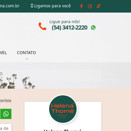
ena.com.br
Ligamos para você
Ligue para nós!
(54) 3412-2220
VEL
CONTATO
oritos
a de