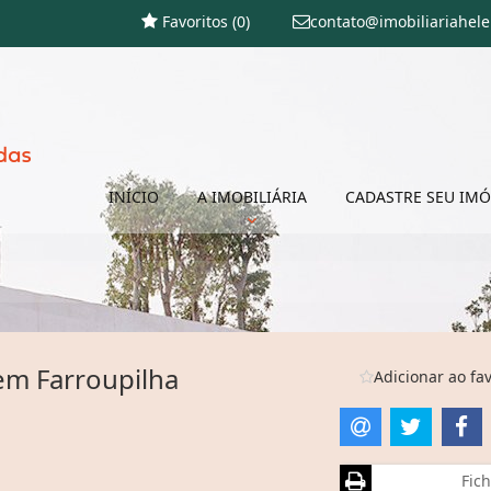
Favoritos (
0
)
contato@imobiliariahel
INÍCIO
A IMOBILIÁRIA
CADASTRE SEU IMÓ
em Farroupilha
Adicionar ao fav
Fich