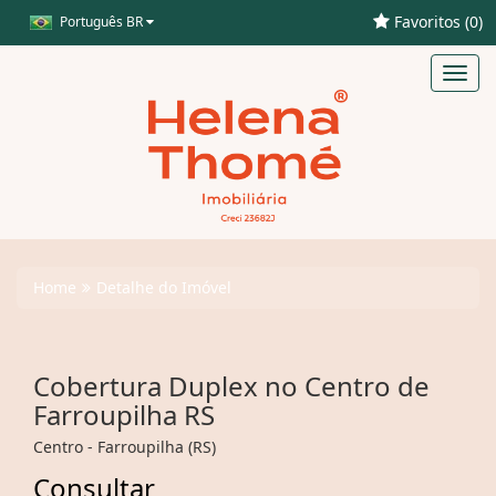
Favoritos (
0
)
Português BR
Toggl
navig
Home
Detalhe do Imóvel
Cobertura Duplex no Centro de
Farroupilha RS
Centro - Farroupilha (RS)
Consultar