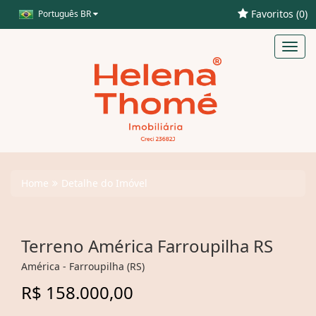
Favoritos (
0
)
Português BR
Toggl
navig
Home
Detalhe do Imóvel
Terreno América Farroupilha RS
América - Farroupilha (RS)
R$ 158.000,00