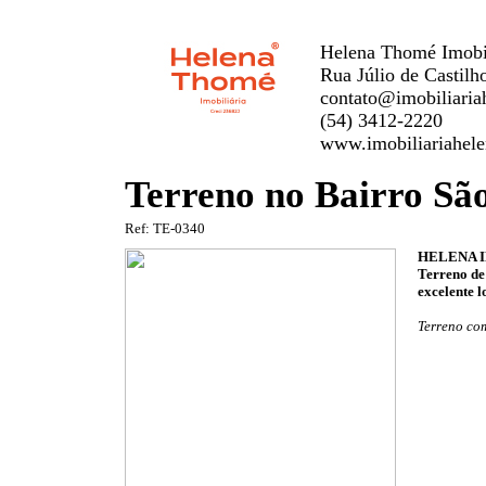
Helena Thomé Imobil
Rua Júlio de Castilh
contato@imobiliaria
(54) 3412-2220
www.imobiliariahele
Terreno no Bairro Sã
Ref: TE-0340
HELENA 
Terreno de
excelente l
Terreno com