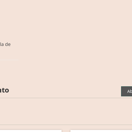
la de
nto
Ab