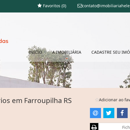
Favoritos (
0
)
contato@imobiliariahel
INÍCIO
A IMOBILIÁRIA
CADASTRE SEU IMÓ
ios em Farroupilha RS
Adicionar ao fav
Fich