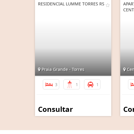
RESIDENCIAL LUMME TORRES RS
APAR
CENT
Praia Grande - Torres
Cen
3
1
1
Consultar
Co