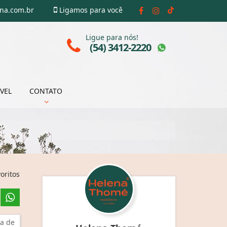
ena.com.br
Ligamos para você
Ligue para nós!
(54) 3412-2220
VEL
CONTATO
oritos
a de